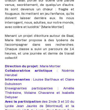
chacun allait porter sur scène une parole
venue, secrètement, de quelqu’un d’autre.
Ils sont devenus un chœur : fragile et
fougueux. Ils mettent en jeu l’enfance, qu’ils
doivent laisser derrière eux. Ils nous
interrogent, nous, adultes, sur notre monde,
avec colère et lucidité."
​ (
Marie Mortier)
Menant un projet d’écriture autour de Baal,
Marie Mortier propose à des lycéens de
l’accompagner dans ses recherches.
Chaque classe a suivi un parcours de 14
heures, et une journée et demie de travail
collectif.
Direction du projet
: Marie Mortier
Collaboratrice artistique
: Noémie
Herubel
Intervenantes
: Louise Barthaux et Claire
Dubuisson
Enseignantes participantes : Amélie
Thérésine, Violaine Chavanne et Isabelle
Debyser
​Avec la participation
des 2nde 3 et 10 du
Lycée Jean Jaurès de (Montreuil), et la