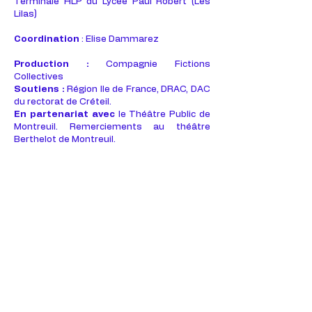
Terminale HLP du Lycée Paul Robert (Les
Lilas)
Coordination
: Elise Dammarez
Production :
Compagnie Fictions
Collectives
Soutiens :
Région Ile de France, DRAC, DAC
du rectorat de Créteil.
En partenariat avec
le Théâtre Public de
Montreuil. Remerciements au théâtre
Berthelot de Montreuil.